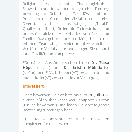
Religion, es besteht Chancengleichheit.
Schwerbehinderte werden bei gleicher Eignung
bevorzugt berücksichtigt. Das IZW lebt die
Prinzipien der Charta der Vielfalt und hat eine
Diversitäts- und Inklusionsstrategie, ist „Total-E-
Quality“ zertifiziert, fördert die Gleichstellung und
unterstützt aktiv die Vereinbarkeit von Beruf und
Familie. Dazu gehört auch die Möglichkeit eines
mit dem Team abgestimmten mobilen Arbeitens.
Wir fördern Vielfalt, bitte überzeugen Sie uns mit
Ihrer Qualität und Kompetenz.
Für nähere Auskünfte stehen Ihnen
Dr. Tessa
Höper
(sie/ihr) und
Dr. Kristin Mühldorfer
(sie/ihr) per E-Mail: hoeper[AT]izw-berlin.de und
muehldorfer[AT]izw-berlin.de zur Verfügung.
Interessiert?
Dann bewerben Sie sich bitte bis zum
31. Juli 2026
ausschließlich über unser Recruitingportal (Button
„Online bewerben“) und laden Sie dort folgende
Bewerbungsunterlagen hoch:
1) Motivationsschreiben mit den relevanten
Fähigkeiten für die Position