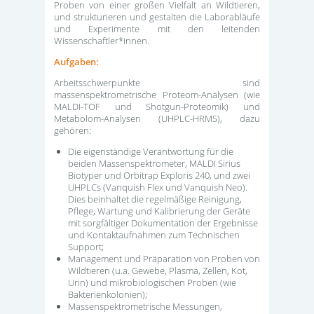
Proben von einer großen Vielfalt an Wildtieren,
und strukturieren und gestalten die Laborabläufe
und Experimente mit den leitenden
Wissenschaftler*innen.
Aufgaben:
Arbeitsschwerpunkte sind
massenspektrometrische Proteom-Analysen (wie
MALDI-TOF und Shotgun-Proteomik) und
Metabolom-Analysen (UHPLC-HRMS), dazu
gehören:
Die eigenständige Verantwortung für die
beiden Massenspektrometer, MALDI Sirius
Biotyper und Orbitrap Exploris 240, und zwei
UHPLCs (Vanquish Flex und Vanquish Neo).
Dies beinhaltet die regelmäßige Reinigung,
Pflege, Wartung und Kalibrierung der Geräte
mit sorgfältiger Dokumentation der Ergebnisse
und Kontaktaufnahmen zum Technischen
Support;
Management und Präparation von Proben von
Wildtieren (u.a. Gewebe, Plasma, Zellen, Kot,
Urin) und mikrobiologischen Proben (wie
Bakterienkolonien);
Massenspektrometrische Messungen,