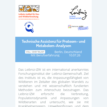
Technische Assistenz für Proteom- und
Metabolom-Analysen
Berlin, Deutschland
VOLL- ODER TEILZEIT
Mit Berufserfahrung
10.07.26
Das Leibniz-IZW ist ein international anerkanntes
Forschungsinstitut der Leibniz-Gemeinschaft. Ziel
des Instituts ist es, die Anpassungsfähigkeit von
Wildtieren im Zeitalter des globalen Wandels zu
verstehen und mit wissenschaftlich fundierten
Methoden zum Artenschutz beizutragen. Das
Leibniz-IZW erforscht die Verbreitung,
Populationsdynamik und Anpassungen von
Wildtierarten und untersucht, wie sie mit
Krankheitserregern, Umwelteinflüssen und dem