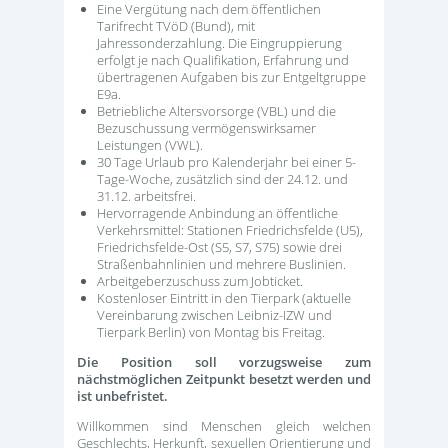
Eine Vergütung nach dem öffentlichen
Tarifrecht TVöD (Bund), mit
Jahressonderzahlung. Die Eingruppierung
erfolgt je nach Qualifikation, Erfahrung und
übertragenen Aufgaben bis zur Entgeltgruppe
E9a.
Betriebliche Altersvorsorge (VBL) und die
Bezuschussung vermögenswirksamer
Leistungen (VWL).
30 Tage Urlaub pro Kalenderjahr bei einer 5-
Tage-Woche, zusätzlich sind der 24.12. und
31.12. arbeitsfrei.
Hervorragende Anbindung an öffentliche
Verkehrsmittel: Stationen Friedrichsfelde (U5),
Friedrichsfelde-Ost (S5, S7, S75) sowie drei
Straßenbahnlinien und mehrere Buslinien.
Arbeitgeberzuschuss zum Jobticket.
Kostenloser Eintritt in den Tierpark (aktuelle
Vereinbarung zwischen Leibniz-IZW und
Tierpark Berlin) von Montag bis Freitag.
Die Position soll vorzugsweise zum
nächstmöglichen Zeitpunkt besetzt werden und
ist unbefristet.
Willkommen sind Menschen gleich welchen
Geschlechts, Herkunft, sexuellen Orientierung und